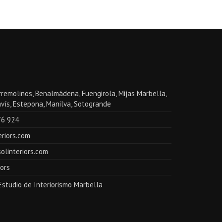
rremolinos, Benalmádena, Fuengirola, Mijas Marbella,
vís, Estepona, Manilva, Sotogrande
76 924
riors.com
olinteriors.com
ors
Estudio de Interiorismo Marbella