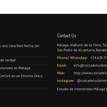
Contact Us
Málaga, Alahurín de la Torre, To
 una casa bien hecha, sin
San Pedro de Alcantarra, Benaha
Phone/ WhatsApp:
+34 628 5
s de verdad
Email:
info@costadelsolinte
teriorismo en Málaga
Web:
http://www.costadels
 Confort en un Entorno Único
Instagram:
@costadelsolinteri
Estudio de Interiorismo Málaga 