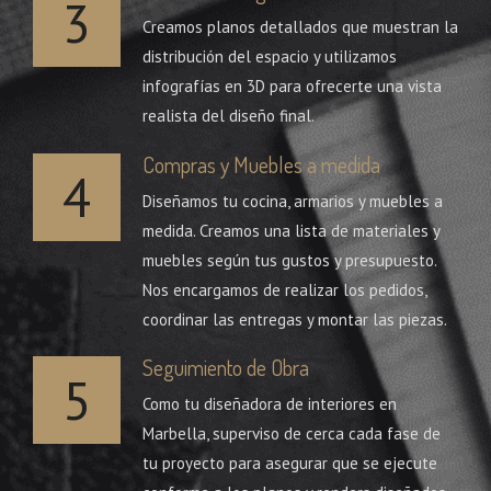
3
Creamos planos detallados que muestran la
distribución del espacio y utilizamos
infografías en 3D para ofrecerte una vista
realista del diseño final.
Compras y Muebles a medida
4
Diseñamos tu cocina, armarios y muebles a
medida. Creamos una lista de materiales y
muebles según tus gustos y presupuesto.
Nos encargamos de realizar los pedidos,
coordinar las entregas y montar las piezas.
Seguimiento de Obra
5
Como tu diseñadora de interiores en
Marbella, superviso de cerca cada fase de
tu proyecto para asegurar que se ejecute